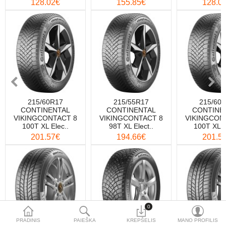
128.02€
155.85€
128.0
215/60R17
215/55R17
215/60
CONTINENTAL
CONTINENTAL
CONTINE
VIKINGCONTACT 8
VIKINGCONTACT 8
VIKINGCON
100T XL Elec..
98T XL Elect..
100T XL E
201.57€
194.66€
201.5
0
PRADINIS
PAIEŠKA
KREPŠELIS
MANO PROFILIS