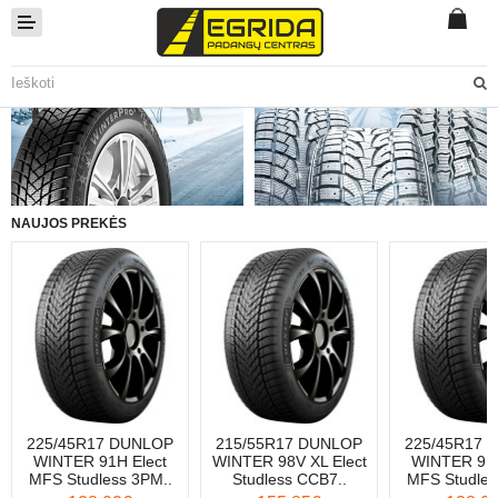
AUTOMOBILIAMS
MOTOCIKLAMS
ŪKIUI IR PRAMONEI
NAUJOS PREKĖS
VILKIKAMS IR AUTOBUSAMS
RATLANKIAI
AKUMULIATORIAI
TEPALAI IR ALYVOS
225/45R17 DUNLOP
215/55R17 DUNLOP
225/45R17 
PADANGŲ MONTAVIMAS
WINTER 91H Elect
WINTER 98V XL Elect
WINTER 91H
MFS Studless 3PM..
Studless CCB7..
MFS Studles